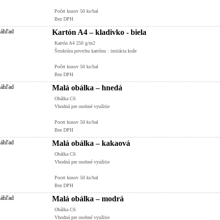
Počet kusov 50 ks/bal
Bez DPH
Kartón A4 – kladivko - biela
Kartón A4 250 g/m2
Štruktúra povrchu kartónu : imitácia kože
Počet kusov 50 ks/bal
Bez DPH
Malá obálka – hnedá
Obálka C6
Vhodná pre osobné využitie
Pocet kusov 50 ks/bal
Bez DPH
Malá obálka – kakaová
Obálka C6
Vhodná pre osobné využitie
Pocet kusov 50 ks/bal
Bez DPH
Malá obálka – modrá
Obálka C6
Vhodná pre osobné využitie