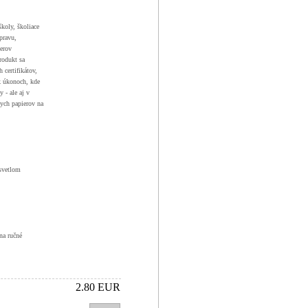
koly, školiace
pravu,
ierov
rodukt sa
 certifikátov,
k úkonoch, kde
y - ale aj v
nych papierov na
 svetlom
na ručné
2.80 EUR