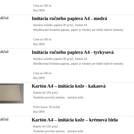
Cena za 100 ks
Bez DPH
Imitácia ručného papiera A4 - modrá
Imitácia ručného papiera 90 g/m2, formát A4
Mriežkovaná štruktúra papiera, papier je vhodný pre bežné tlačové techniky.
Cena za 100 ks
Bez DPH
Imitácia ručného papiera A4 - tyrkysová
Imitácia ručného papiera 90 g/m2, formát A4
Mriežkovaná štruktúra papiera, papier je vhodný pre bežné tlačové techniky.
Cena za 100 ks
Bez DPH
Kartón A4 – imitácia kože - kakaová
Kartón A4 250 g/m2
Štruktúra povrchu kartónu : imitácia kože
Počet kusov 50 ks/bal
Bez DPH
Kartón A4 – imitácia kože – krémová biela
Kartón A4 250 g/m2
Štruktúra povrchu kartónu : imitácia kože