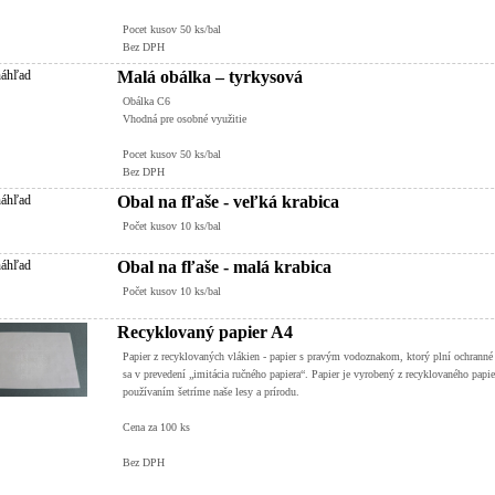
Pocet kusov 50 ks/bal
Bez DPH
Malá obálka – tyrkysová
Obálka C6
Vhodná pre osobné využitie
Pocet kusov 50 ks/bal
Bez DPH
Obal na fľaše - veľká krabica
Počet kusov 10 ks/bal
Obal na fľaše - malá krabica
Počet kusov 10 ks/bal
Recyklovaný papier A4
Papier z recyklovaných vlákien - papier s pravým vodoznakom, ktorý plní ochranné
sa v prevedení „imitácia ručného papiera“. Papier je vyrobený z recyklovaného papie
používaním šetríme naše lesy a prírodu.
Cena za 100 ks
Bez DPH