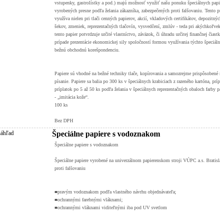
vstupenky, gastrolístky a pod.) majú možnosť využiť našu ponuku špeciálnych pap
vyrobených presne podľa želania zákazníka, zabezpečených proti falšovaniu. Tento p
využíva nielen pri tlači cenných papierov, akcií, vkladových certifikátov, depozitných
šekov, zmeniek, reprezentačných tlačovín, vysvedčení, zmlúv - teda pri akýchkoľve
tento papier potvrdzuje určité vlastníctvo, záväzok, či úhradu určitej finančnej čiastk
prípade prezentácie ekonomickej sily spoločností formou využívania týchto špeciál
bežnú obchodnú korešpondenciu.
Papiere sú vhodné na bežné techniky tlače, kopírovania a samozrejme prispôsobené 
písanie. Papiere sa balia po 300 ks v špeciálnych krabiciach z razeného kartóna, prí
príplatok po 5 až 50 ks podľa želania v špeciálnych reprezentačných obaloch farby p
- „imitácia kože“.
100 ks
Bez DPH
Špeciálne papiere s vodoznakom
Špeciálne papiere s vodoznakom
Špeciálne papiere vyrobené na univerzálnom papierenskom stroji VÚPC a.s. Bratisl
proti falšovaniu
■pravým vodoznakom podľa vlastného návrhu objednávateľa;
■ochrannými farebnými vláknami;
■ochrannými vláknami viditeľnými iba pod UV svetlom