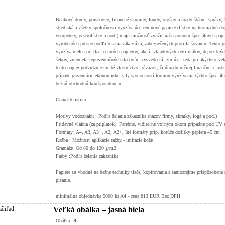
Bankové domy, poisťovne, finančné skupiny, fondy, orgány a úrady štátnej správy, š
strediská a všetky spoločnosti využívajúce ceninové papiere (lístky na hromadnú do
vstupenky, gastrolístky a pod.) majú možnosť využiť našu ponuku špeciálnych pap
vyrobených presne podľa želania zákazníka, zabezpečených proti falšovaniu. Tento p
využíva nielen pri tlači cenných papierov, akcií, vkladových certifikátov, depozitných
šekov, zmeniek, reprezentačných tlačovín, vysvedčení, zmlúv - teda pri akýchkoľve
tento papier potvrdzuje určité vlastníctvo, záväzok, či úhradu určitej finančnej čiastk
prípade prezentácie ekonomickej sily spoločností formou využívania týchto špeciál
bežnú obchodnú korešpondenciu.
Charakteristika
Motívy vodoznaku : Podľa želania zákazníka (názov firmy, skratky, logá a pod.)
Prídavné vlákna (za príplatok): Farebné, viditeľné voľným okom prípadne pod UV
Formáty :A4, A3, A3+, A2, A2+, Iné formáty príp. kotúče došírky papiera 45 cm
Ražba : Možnosť aplikácie ražby - imitácie kože
Gramáže :Od 60 do 120 g/m2
Farby :Podľa želania zákazníka
Papiere sú vhodné na bežné techniky tlače, kopírovania a samozrejme prispôsobené 
písanie.
minimálna objednávka 5000 ks A4 - cena 813 EUR Bez DPH
Veľká obálka – jasná biela
Obálka DL