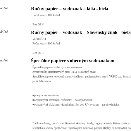
Ručný papier – vodoznak – lália - biela
Počet kusov 100 ks/bal
Bez DPH
Ručný papier – vodoznak – Slovenský znak - biela
Veľkosť A4
Počet kusov 100 ks/bal
Bez DPH
Špeciálne papiere s obecným vodoznakom
Špeciálne papiere s obecným vodoznakom
centrovaným (Bratislavský hrad, ľalia, slovenký znak)
Špeciálne papiere vyrobené na univerzálnom papierenskom stroji VÚPC a.s. Bratisl
proti falšovaniu
■pravým vodoznakom ;
■ochrannými farebnými vláknami - na objednávku;
■ochrannými vláknami viditeľnými iba pod UV svetlom - na objednávku
Bankové domy, poisťovne, finančné skupiny, fondy, orgány a úrady štátnej správy, š
strediská a všetky spoločnosti využívajúce ceninové papiere (lístky na hromadnú do