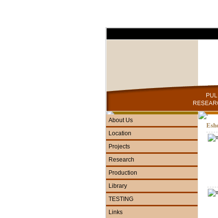
vyskumny ustav, výskumný ústav
About Us
Esh
Location
Projects
Research
Production
Library
TESTING
Links