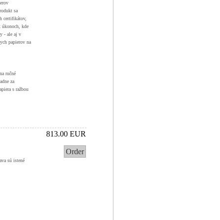
ierov
rodukt sa
 certifikátov,
k úkonoch, kde
y - ale aj v
nych papierov na
na ručné
padne za
apiera s ražbou
813.00 EUR
Order
ava sú istené