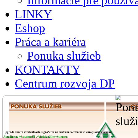
Informácie pre použív
LINKY
Eshop
Práca a kariéra
Ponuka služieb
KONTAKTY
Centrum rozvoja DP
Upgrade Centra excelentnosti LignoSilva na centrum excelentnosti európskeho významu
Aktuálne najvýznamnejší výsledok nášho výskumu: