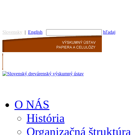
vyskumny ustav, výs
Slovensky
|
English
hľadaj
O NÁS
História
Organizačná štruktúra