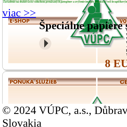
Zariadenie na deaktiváciu vzduchom prenášaných patogénov a zvýšenie imunity populácie voči kvapôčkový
viac >>
Špeciálne papier
8 E
© 2024 VÚPC, a.s., Důbravs
Slovakia