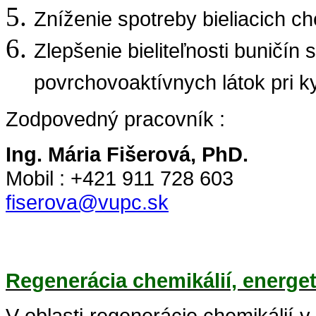
Zníženie spotreby bieliacich ch
Zlepšenie bieliteľnosti buničín 
povrchovoaktívnych látok pri kys
Zodpovedný pracovník :
Ing. Mária Fišerová, PhD.
Mobil : +421 911 728 603
fiserova@vupc.sk
Regenerácia chemikálií, energet
V oblasti regenerácie chemikálií 