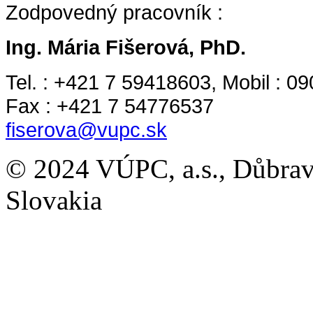
Zodpovedný pracovník :
Ing. Mária Fišerová, PhD.
Tel. : +421 7 59418603, Mobil : 0
Fax : +421 7 54776537
fiserova@vupc.sk
© 2024 VÚPC, a.s., Důbravs
Slovakia