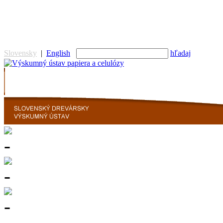
vyskumny ustav, výs
Slovensky
|
English
hľadaj